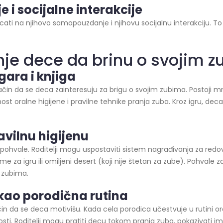
 i socijalne
interakcije
cati na njihovo samopouzdanje i njihovu socijalnu interakciju. 
nje dece da brinu o svojim 
gara i knjiga
način da se deca zainteresuju za brigu o svojim zubima. Postoji m
nost oralne higijene i pravilne tehnike pranja zuba. Kroz igru, de
avilnu higijenu
ohvale. Roditelji mogu uspostaviti sistem nagrađivanja za redovn
 za igru ili omiljeni desert (koji nije štetan za zube). Pohvale
o zubima.
kao porodična rutina
in da se deca motivišu. Kada cela porodica učestvuje u rutini ora
i. Roditelji mogu pratiti decu tokom pranja zuba, pokazivati im p