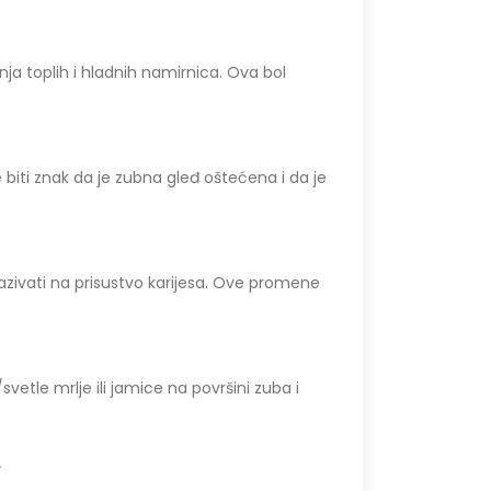
ja toplih i hladnih namirnica. Ova bol
 biti znak da je zubna gleđ oštećena i da je
azivati na prisustvo karijesa. Ove promene
svetle mrlje ili jamice na površini zuba i
.