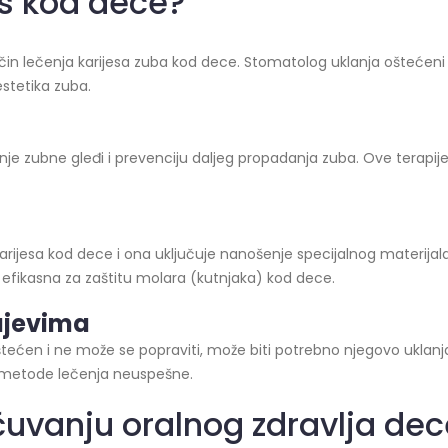
es kod dece?
ačin lečenja karijesa zuba kod dece. Stomatolog uklanja oštećeni
stetika zuba.
anje zubne gleđi i prevenciju daljeg propadanja zuba. Ove terapi
arijesa kod dece i ona uključuje nanošenje specijalnog materijal
efikasna za zaštitu molara (kutnjaka) kod dece.
čajevima
štećen i ne može se popraviti, može biti potrebno njegovo uklanja
e metode lečenja neuspešne.
očuvanju oralnog zdravlja de