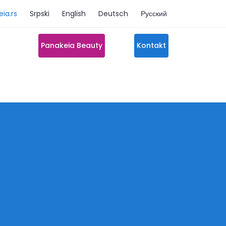
ia.rs
Srpski
English
Deutsch
Русский
Panakeia Beauty
Kontakt