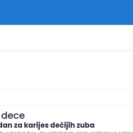
d dece
dan za k
arijes
dečij
ih
zub
a