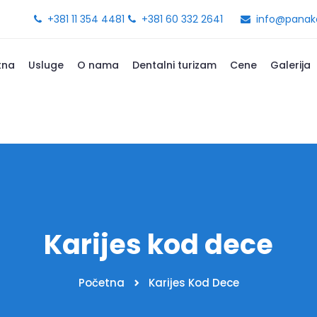
+381 11 354 4481
+381 60 332 2641
info@panake
tna
Usluge
O nama
Dentalni turizam
Cene
Galerija
Karijes kod dece
Početna
Karijes Kod Dece