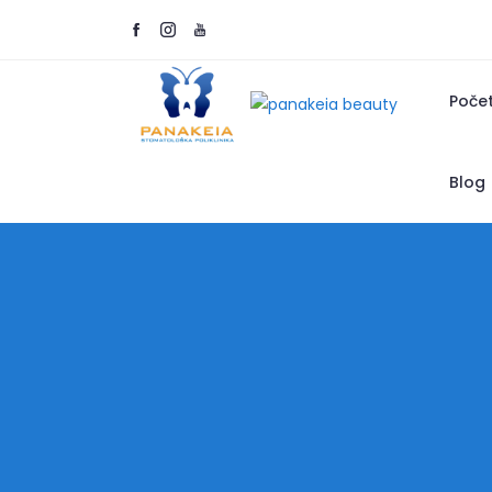
Poče
Blog