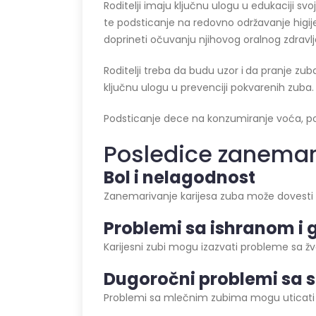
Roditelji imaju ključnu ulogu u edukaciji sv
te podsticanje na redovno održavanje higij
doprineti očuvanju njihovog oralnog zdravlj
Roditelji treba da budu uzor i
da pranje zub
ključnu ulogu u prevenciji pokvarenih zuba.
Podsticanje dece na konzumiranje voća, pov
Posledice zanemar
Bol i nelagodnost
Zanemarivanje karijesa zuba može dovesti d
Problemi sa ishranom i
Karijesni zubi mogu izazvati probleme sa 
Dugoročni problemi sa
s
Problemi sa mlečnim zubima mogu uticati na