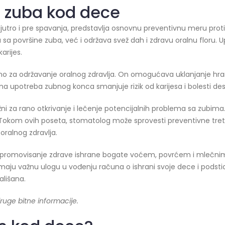
a zuba kod dece
jutro i pre spavanja, predstavlja osnovnu preventivnu meru prot
 sa površine zuba, već i održava svež dah i zdravu oralnu floru.
arijes.
no za održavanje oralnog zdravlja. On omogućava uklanjanje hra
 upotreba zubnog konca smanjuje rizik od karijesa i bolesti desn
ni za rano otkrivanje i lečenje potencijalnih problema sa zubim
okom ovih poseta, stomatolog može sprovesti preventivne tretm
oralnog zdravlja.
i promovisanje zdrave ishrane bogate voćem, povrćem i mlečnim
i imaju važnu ulogu u vođenju računa o ishrani svoje dece i podst
ališana.
druge bitne informacije.