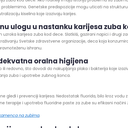
lju zuba kod dece. Ako roditelji imaju istoriju problema sa zubim
im problemima. Genetske predispozicije mogu uticati na strukturu
alizaciju kiselina koje izazivaju karijes.
itnu ulogu u
nastanku karijesa
zuba k
zroka karijesa zuba kod dece. Slatkiši, gazirani napici i drugi z
straživanju Svetske zdravstvene organizacije, deca koja konzumira
uravnoteženu ishranu.
dekvatna oralna higijena
 redovno, što dovodi do nakupljanja plaka i bakterija koje izazivaj
nja zuba i upotrebe zubnog konca.
e gleđi i prevenciji karijesa. Nedostatak fluorida, bilo kroz vodu 
e terapije i upotreba fluoridne paste za zube su efikasni načini z
kamenca na zubima
.