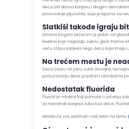
Genetski faktor igra značajnu ulogu u zdrav
deca biti sklona karijesu i drugim dentaln
proizvodnje pljuvačke, koja je ključna za neutr
Slatkiši takođe igraju b
Ishrana bogata šećerom je jedan od glavnih u
kiselina koje nagrizaju zubnu gleđ. Prema i
veću stopu karijesa nego deca koja imaju 
Na trećem mestu je nea
Deca često ne peru zube dovoljno temeljno ili
podučavanju dece pravilnim tehnikama pra
Nedostatak fluorida
Fluorid je mineral koji pomaže u jačanju zubn
za nastanak karijesa zuba kod dece. Fluoridn
Možda će vas zanimati i naš tekst na temu