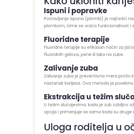
Kako ukloniti karij
Ispuni i popravke
Postavljanje ispuna (plombi) je najčešći n
plombom, čime se vraća funkcionalnost i e
Fluoridne terapije
Fluoridne terapije su efikasan način za jač
fluoridnih gelova, pene ili laka na zube.
Zalivanje
zuba
Zalivanje zuba je preventivna mera protiv k
nastanak karijesa. Ova metoda je posebno 
Ekstrakcija u težim slu
U težim slučajevima, kada je zub ozbiljno o
opcija i primenjuje se samo kada su drug
Uloga roditelja u 