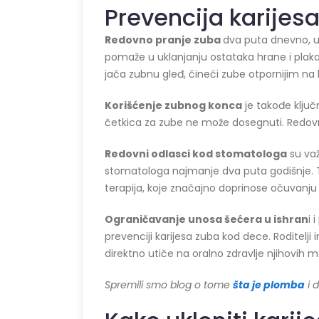
Prevencija karijes
Redovno pranje zuba
dva puta dnevno, u
pomaže u uklanjanju ostataka hrane i plaka
jača zubnu gleđ, čineći zube otpornijim na k
Korišćenje zubnog konca
je takođe ključ
četkica za zube ne može dosegnuti. Redovna
Redovni odlasci kod
stomatolog
a
su važ
stomatologa najmanje dva puta godišnje. T
terapija, koje značajno doprinose očuvanju 
Ograničavanje unosa šećera u ishran
i 
prevenciji karijesa zuba kod dece. Roditelj
direktno utiče na oralno zdravlje njihovih m
Spremili smo blog o tome
šta je plomba
i 