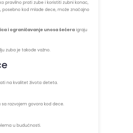
 pravilno prati zube i koristiti zubni konac,
zuba, posebno kod mlađe dece, može značajno
ica i ograničavanje unosa šećera
igraju
ju zuba je takođe važno.
ce
i na kvalitet života deteta.
a sa razvojem govora kod dece.
oblema u budućnosti.