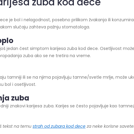
arijesa zuba kod dece
ce je bol i nelagodnost, posebno prilikom žvakanja ili konzumiran
svakom slučaju zahteva pažnju stomatologa.
oplo
je još jedan čest simptom karijesa zuba kod dece. Osetljivost može
 propadanja zuba ako se ne tretira na vreme.
u tamniji ili se na njima pojavljuju tamne/svetle mrlje, može uk
bol i osetljivost.
nja
zub
a
ledniji znakovi karijesa zuba. Karijes se često pojavljuje kao tamne/
aš tekst na temu
strah od zubara kod dece
za neke korisne savete