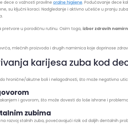
oje dece o važnosti pravilne
oralne higijene
. Podučavanje dece kako
ene, su ključni koraci. Nadgledanje i aktivno učešće u pranju 
a.
a pretvore u porodičnu rutinu. Osim toga,
izbor zdravih namirn
rća, mlečnih proizvoda i drugih namirnica koje doprinose zdravl
ivanja karijesa zuba kod de
o hronične/akutne boli i nelagodnosti, što može negativno uticat
 govorom
žvakanjem i govorom, što može dovesti do loše ishrane i problem
talnim
zubima
 razvoj stalnih zuba, povećavajući rizik od daljih dentalnih pr