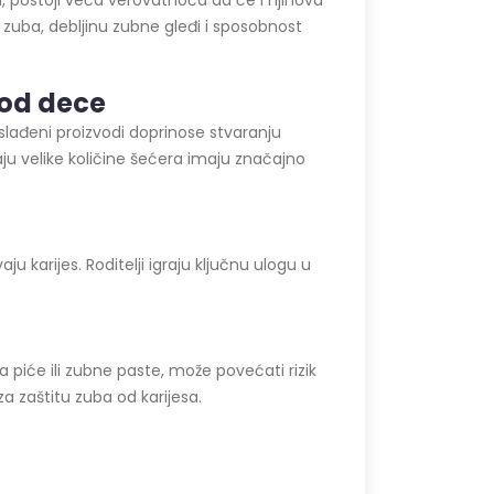
a, postoji veća verovatnoća da će i njihova
 zuba, debljinu zubne gleđi i sposobnost
od dece
aslađeni proizvodi doprinose stvaranju
ju velike količine šećera imaju značajno
u karijes. Roditelji igraju ključnu ulogu u
za piće ili zubne paste, može povećati rizik
a zaštitu zuba od karijesa.