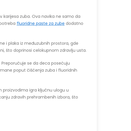
iv karijesa zuba. Ova navika ne samo da
 Upotreba
f
luoridne paste za zube
dodatno
ne i plaka iz međuzubnih prostora, gde
i, što doprinosi celokupnom zdravlju usta.
a. Preporučuje se da deca posećuju
ane poput čišćenja zuba i fluoridnih
 proizvodima igra ključnu ulogu u
icanju zdravih prehrambenih izbora, što