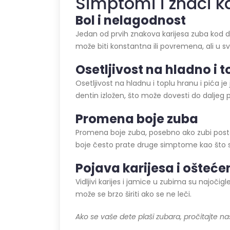
Simptomi i znaci k
Bol i nelagodnost
Jedan od prvih znakova karijesa zuba kod de
može biti konstantna ili povremena, ali u 
Osetljivost na hladno i t
Osetljivost na hladnu i toplu hranu i pića 
dentin izložen, što može dovesti do daljeg
Promena boje zuba
Promena boje zuba, posebno ako zubi postaj
boje često prate druge simptome kao što su 
Pojava karijesa i
ošteće
Vidljivi karijes i jamice u zubima su najočig
može se brzo širiti ako se ne leči.
Ako se vaše dete plaši zubara, pročitajte n