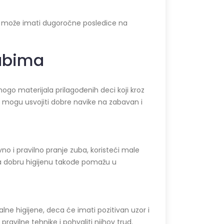
To može imati dugoročne posledice na
zubima
nogo materijala prilagođenih deci koji kroz
ca mogu usvojiti dobre navike na zabavan i
o i pravilno pranje zuba, koristeći male
 za dobru higijenu takođe pomažu u
lne higijene, deca će imati pozitivan uzor i
ravilne tehnike i pohvaliti njihov trud.