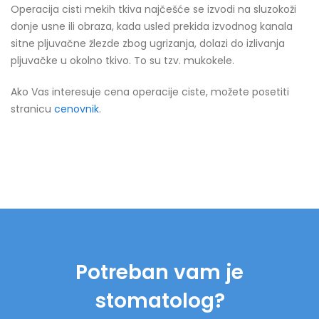
Operacija cisti mekih tkiva najčešće se izvodi na sluzokoži
donje usne ili obraza, kada usled prekida izvodnog kanala
sitne pljuvačne žlezde zbog ugrizanja, dolazi do izlivanja
pljuvačke u okolno tkivo. To su tzv. mukokele.
Ako Vas interesuje cena operacije ciste, možete posetiti
stranicu
cenovnik
.
Potreban vam je
stomatolog?