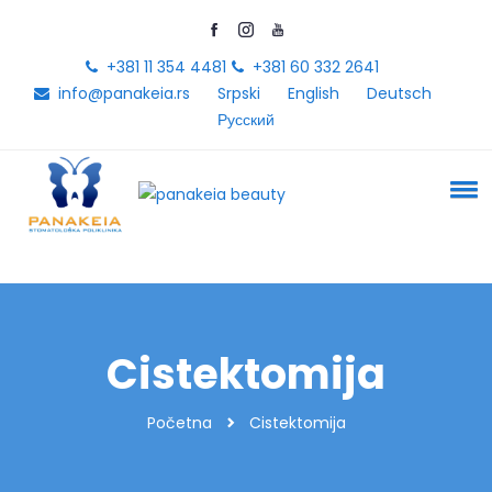
+381 11 354 4481
+381 60 332 2641
info@panakeia.rs
Srpski
English
Deutsch
Русский
Cistektomija
Početna
Cistektomija