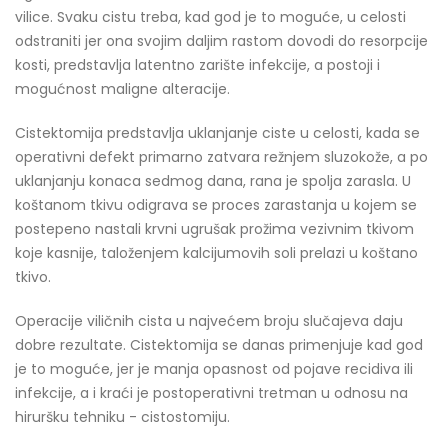
vilice. Svaku cistu treba, kad god je to moguće, u celosti
odstraniti jer ona svojim daljim rastom dovodi do resorpcije
kosti, predstavlja latentno zarište infekcije, a postoji i
mogućnost maligne alteracije.
Cistektomija predstavlja uklanjanje ciste u celosti, kada se
operativni defekt primarno zatvara režnjem sluzokože, a po
uklanjanju konaca sedmog dana, rana je spolja zarasla. U
koštanom tkivu odigrava se proces zarastanja u kojem se
postepeno nastali krvni ugrušak prožima vezivnim tkivom
koje kasnije, taloženjem kalcijumovih soli prelazi u koštano
tkivo.
Operacije viličnih cista u najvećem broju slučajeva daju
dobre rezultate. Cistektomija se danas primenjuje kad god
je to moguće, jer je manja opasnost od pojave recidiva ili
infekcije, a i kraći je postoperativni tretman u odnosu na
hiruršku tehniku - cistostomiju.