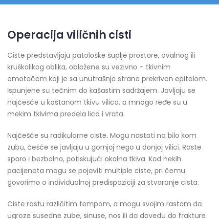
Operacija viličnih cisti
Ciste predstavljaju patološke šuplje prostore, ovalnog ili
kruškolikog oblika, obložene su vezivno – tkivnim
omotačem koji je sa unutrašnje strane prekriven epitelom.
Ispunjene su tečnim do kašastim sadržajem. Javljaju se
najčešće u koštanom tkivu vilica, a mnogo ređe su u
mekim tkivima predela lica i vrata.
Najčešće su radikularne ciste. Mogu nastati na bilo kom
zubu, češće se javljaju u gornjoj nego u donjoj vilici. Raste
sporo i bezbolno, potiskujući okolna tkiva. Kod nekih
pacijenata mogu se pojaviti multiple ciste, pri čemu
govorimo o individualnoj predispoziciji za stvaranje cista.
Ciste rastu različitim tempom, a mogu svojim rastom da
ugroze susedne zube, sinuse, nos ili da dovedu do frakture