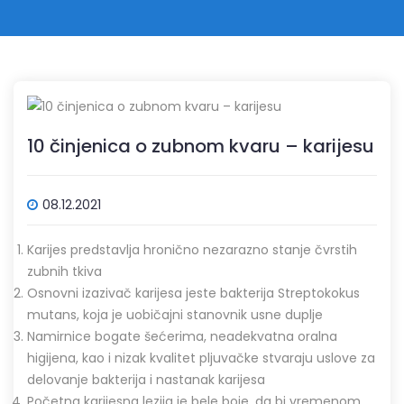
10 činjenica o zubnom kvaru – karijesu
08.12.2021
Karijes predstavlja hronično nezarazno stanje čvrstih
zubnih tkiva
Osnovni izazivač karijesa jeste bakterija Streptokokus
mutans, koja je uobičajni stanovnik usne duplje
Namirnice bogate šećerima, neadekvatna oralna
higijena, kao i nizak kvalitet pljuvačke stvaraju uslove za
delovanje bakterija i nastanak karijesa
Početna karijesna lezija je bele boje, da bi vremenom