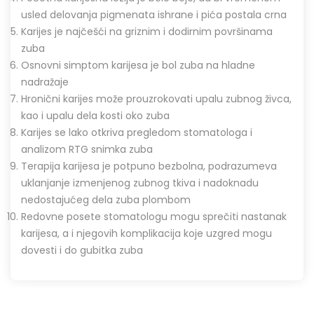
usled delovanja pigmenata ishrane i pića postala crna
Karijes je najčešći na griznim i dodirnim površinama
zuba
Osnovni simptom karijesa je bol zuba na hladne
nadražaje
Hronični karijes može prouzrokovati upalu zubnog živca,
kao i upalu dela kosti oko zuba
Karijes se lako otkriva pregledom stomatologa i
analizom RTG snimka zuba
Terapija karijesa je potpuno bezbolna, podrazumeva
uklanjanje izmenjenog zubnog tkiva i nadoknadu
nedostajućeg dela zuba plombom
Redovne posete stomatologu mogu sprečiti nastanak
karijesa, a i njegovih komplikacija koje uzgred mogu
dovesti i do gubitka zuba