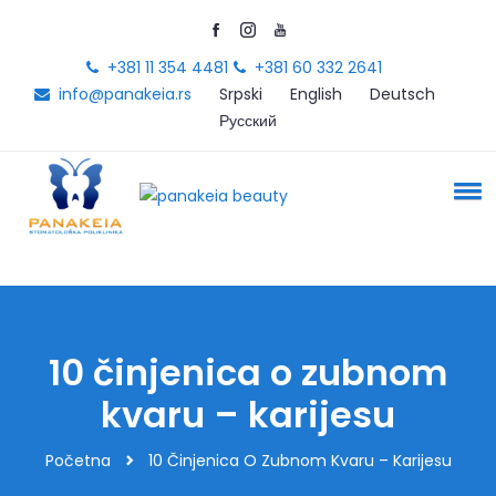
+381 11 354 4481
+381 60 332 2641
info@panakeia.rs
Srpski
English
Deutsch
Русский
10 činjenica o zubnom
kvaru – karijesu
Početna
10 Činjenica O Zubnom Kvaru – Karijesu