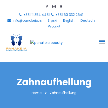
+381 11 354 4481
+381 60 332 2641
info@panakeia.rs
Srpski
English
Deutsch
Русский
Zahnaufhellung
Home
Zahnaufhellung