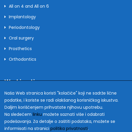
All on 4 and All on 6
Implantology
Periodontology
Oral surgery
Prosthetics
Orthodontics
Working time
Naša Web stranica koristi "kolačiće" koji ne sadrže lične
podatke, i koriste se radi olakšanog korisničkog iskustva.
monday - friday
9-19h
Daljim korišćenjem prihvatate njihovu upotrebu.
Na sledećem
linku
možete saznati više i odabrati
saturday
10-14h
podešavanja. Za detalje o zaštiti podataka, možete se
sunday
closed
informisati na stranici
politika privatnosti
.