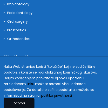
Implantology
Periodontology
Oral surgery
Prosthetics
Orthodontics
Working time
Naša Web stranica koristi "kolačiće" koji ne sadrže lične
podatke, i koriste se radi olakšanog korisničkog iskustva.
monday - friday
9-19h
Daljim korišćenjem prihvatate njihovu upotrebu.
Na sledećem
linku
možete saznati više i odabrati
saturday
10-14h
podešavanja. Za detalje o zaštiti podataka, možete se
sunday
closed
informisati na stranici
politika privatnosti
.
Zatvori