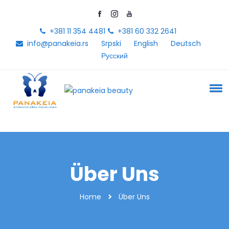
+381 11 354 4481
+381 60 332 2641
info@panakeia.rs
Srpski
English
Deutsch
Русский
Über Uns
Home
Über Uns