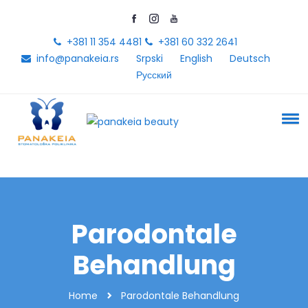
+381 11 354 4481
+381 60 332 2641
info@panakeia.rs
Srpski
English
Deutsch
Русский
Parodontale
Behandlung
Home
Parodontale Behandlung