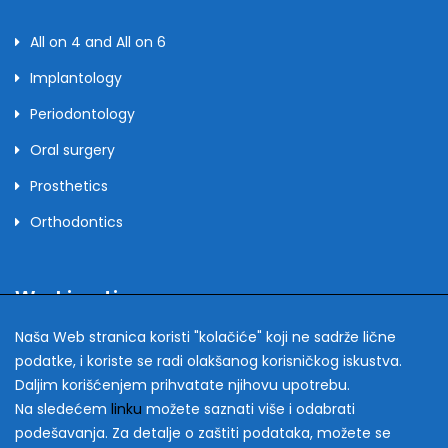
All on 4 and All on 6
Implantology
Periodontology
Oral surgery
Prosthetics
Orthodontics
Working time
Naša Web stranica koristi "kolačiće" koji ne sadrže lične
podatke, i koriste se radi olakšanog korisničkog iskustva.
monday - friday
9-19h
Daljim korišćenjem prihvatate njihovu upotrebu.
Na sledećem
linku
možete saznati više i odabrati
saturday
10-14h
podešavanja. Za detalje o zaštiti podataka, možete se
sunday
closed